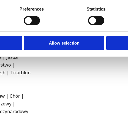
Statistics | Music | Performing Arts | Tec
Social Studies | Spanish | Engineering | 
Preferences
Statistics
Allow selection
 przełajowe |
e | Jazda
rstwo |
sh | Triathlon
ew | Chór |
zzowy |
iędzynarodowy