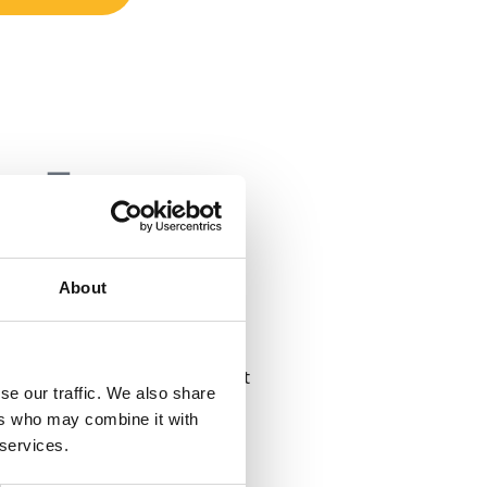
JLEPSZE PLAŻE W NOWEJ
ZELANDII
About
-5 przedmiotów do wyboru: Art
se our traffic. We also share
 Biology | Business Studies |
ers who may combine it with
tal Technology | Drama |
 services.
y | Hotel Studies | Maths |