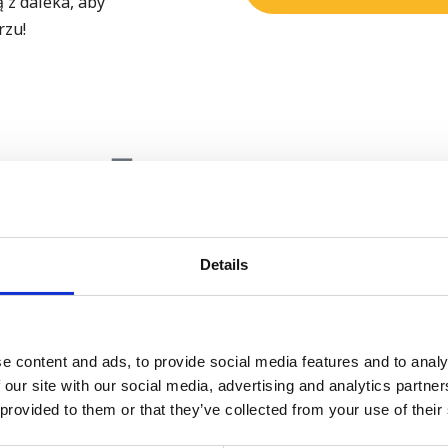
 z daleka, aby
rzu!
ARSTWO, JAZDA KONNA, KOLARSTWO
ODKRYJ NA
GÓRSKIE I SURFING
Details
PRZEDMIOTY
Obowiązkowe: angielski i matematyka + 4
e content and ads, to provide social media features and to analy
| Design | Photography | Car Mechanics |
 our site with our social media, advertising and analytics partn
Chemistry | Visual Communication | Digi
 provided to them or that they’ve collected from your use of their
Economics | Science | Geography | Histor