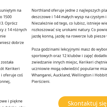
ysuniętym na
Northland oferuje jedne z najlepszych pla
ło 1500
deszczowe i 144 małych wysp na czystym 
13. Oprócz
Niezależnie od tego, co lubisz, istnieje wi
cy z 14 różnych
rozkoszować się urokami natury. Co powie
nie
jazdę konną, jazdę na rowerze lub piesze 
aniesz dobrze
Poza godzinami lekcyjnymi masz do wybor
sportowych oraz 12 klubów i zajęć dodatk
 została
zwiedzanie innych miejsc, Kerikeri chętn
ł. Kerikeri
uczniowie mogą odwiedzić popularne miasta
i oferuje coś
Whangarei, Auckland, Wellington i Hobbi
onnej,
Pierścieni.
kowe i piękne
Skontaktuj si