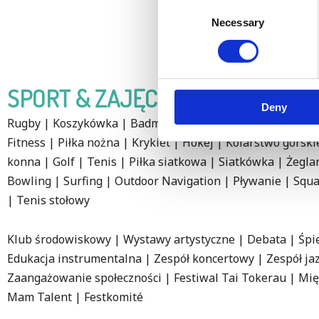
Consent
Necessary
Selection
SPORT & ZAJĘCIA DODATKOWE
Deny
Rugby | Koszykówka | Badminton | Lekkoatletyka | Biegi
Fitness | Piłka nożna | Krykiet | Hokej | Kolarstwo górski
konna | Golf | Tenis | Piłka siatkowa | Siatkówka | Żegla
Bowling | Surfing | Outdoor Navigation | Pływanie | Squa
| Tenis stołowy
Klub środowiskowy | Wystawy artystyczne | Debata | Śpi
Edukacja instrumentalna | Zespół koncertowy | Zespół ja
Zaangażowanie społeczności | Festiwal Tai Tokerau | M
Mam Talent | Festkomité