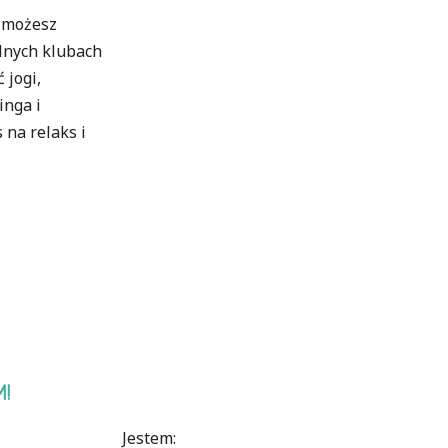
h możesz
alnych klubach
 jogi,
inga i
 na relaks i
M!
Jestem: