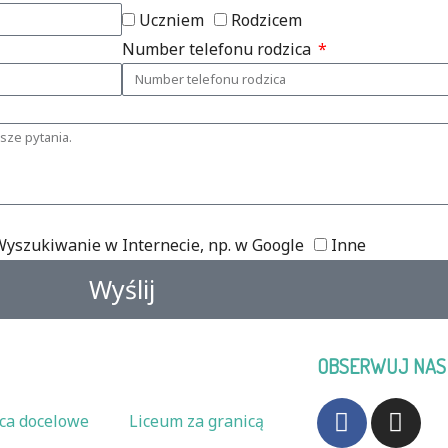
Uczniem
Rodzicem
Number telefonu rodzica
yszukiwanie w Internecie, np. w Google
Inne
Wyślij
OBSERWUJ NAS 
F
I
ca docelowe
Liceum za granicą
a
n