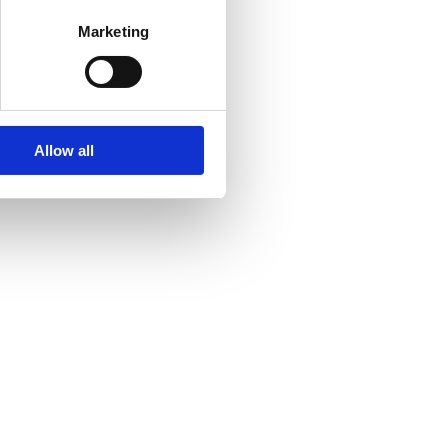
hnology | Sports | Physics |
Robotics | Maori | Tourism.
Marketing
Allow all