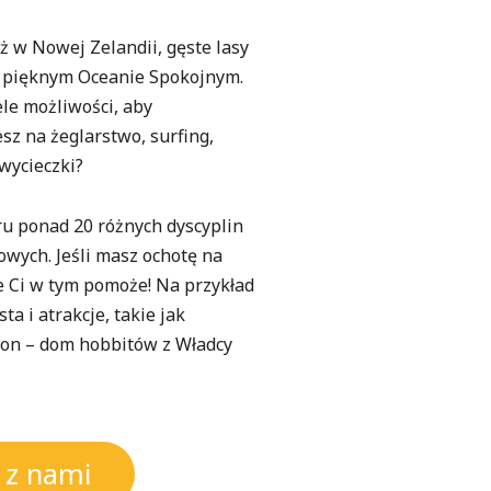
ż w Nowej Zelandii, gęste lasy
i pięknym Oceanie Spokojnym.
ele możliwości, aby
sz na żeglarstwo, surfing,
wycieczki?
u ponad 20 różnych dyscyplin
owych. Jeśli masz ochotę na
ie Ci w tym pomoże! Na przykład
 i atrakcje, takie jak
ton – dom hobbitów z Władcy
ę z nami