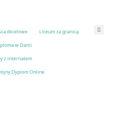
+48 720 746 920
|
Skontaktuj się z nami
sca docelowe
Liceum za granicą
iploma w Danii
ły z internatem
ójny Dyplom Online