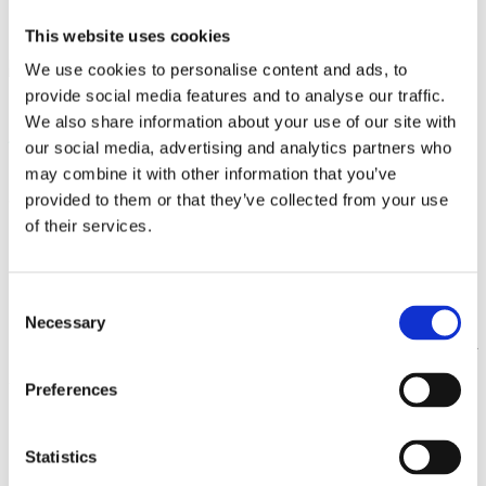
MODERNE FACILITETER
This website uses cookies
We use cookies to personalise content and ads, to
provide social media features and to analyse our traffic.
We also share information about your use of our site with
TIDLIGERE ELEV FORTÆLLER:
our social media, advertising and analytics partners who
may combine it with other information that you’ve
(Oversat til dansk):
provided to them or that they’ve collected from your use
of their services.
“Jeg synes, at Pakuranga College er en fantastisk skole. Som
elev har jeg følt meget kærlighed fra både lærere og
kammerater – de har alle været meget venlige over for mig.
Consent
Der er mange faciliteter på Pakuranga College, såsom Culture
Necessary
Selection
Night og Fashion Show. Disse aktiviteter har gjort mit liv i New
Zealand rigere og lykkeligere.”
Preferences
– Sabrina
Statistics
FAG