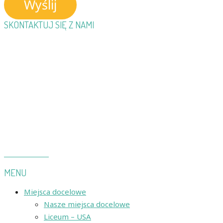
Wyślij
SKONTAKTUJ SIĘ Z NAMI
Momento Education Polska
Tel.
+48 720 746 920
info@momento-education.pl
Momento Education Group:
Momento Education
Dania
Momento Education
Norwegia
Momento Education
Litwa
O Momento
MENU
Miejsca docelowe
Nasze miejsca docelowe
Liceum – USA