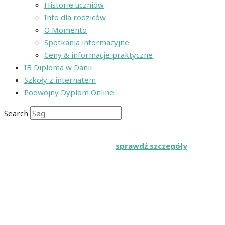
Historie uczniów
Info dla rodziców
O Momento
Spotkania informacyjne
Ceny & informacje praktyczne
IB Diploma w Danii
Szkoły z internatem
Podwójny Dyplom Online
Search
Zapisz się wcześniej na IB w Danii na rok szkolny 2026/27
i zyskaj 2000 EUR 👉
sprawdź szczegóły