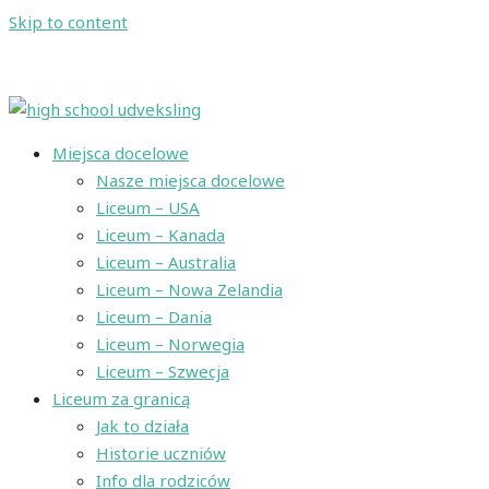
Skip to content
+48 720 746 920
|
Skontaktuj się z nami
Miejsca docelowe
Nasze miejsca docelowe
Liceum – USA
Liceum – Kanada
Liceum – Australia
Liceum – Nowa Zelandia
Liceum – Dania
Liceum – Norwegia
Liceum – Szwecja
Liceum za granicą
Jak to działa
Historie uczniów
Info dla rodziców