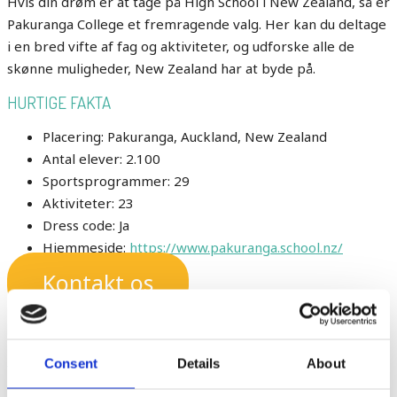
Hvis din drøm er at tage på High School i New Zealand, så er
Pakuranga College et fremragende valg. Her kan du deltage
i en bred vifte af fag og aktiviteter, og udforske alle de
skønne muligheder, New Zealand har at byde på.
HURTIGE FAKTA
Placering: Pakuranga, Auckland, New Zealand
Antal elever: 2.100
Sportsprogrammer: 29
Aktiviteter: 23
Dress code: Ja
Hjemmeside:
https://www.pakuranga.school.nz/
Kontakt os
bredt udvalg af fag og aktiviteter
Consent
Details
About
Tæt på Auckland