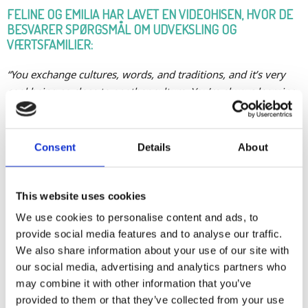
FELINE OG EMILIA HAR LAVET EN VIDEOHISEN, HVOR DE
BESVARER SPØRGSMÅL OM UDVEKSLING OG
VÆRTSFAMILIER:
“You exchange cultures, words, and traditions, and it’s very
cool being so close to another culture. You’re always learning.
(Families) maybe also inform themselves more about their
own culture as well as other cultures.
Consent
Details
About
You’ll see how fast we’re learning the language with your
help, that’s also nice. And how fast we become part of the
family!”
This website uses cookies
We use cookies to personalise content and ads, to
provide social media features and to analyse our traffic.
We also share information about your use of our site with
our social media, advertising and analytics partners who
may combine it with other information that you’ve
provided to them or that they’ve collected from your use