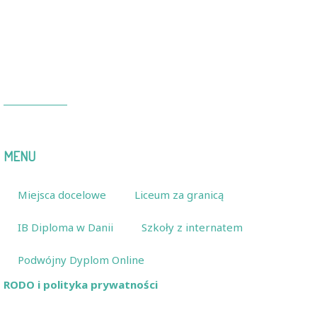
Momento Education
Dania
Momento Education
Norwegia
Momento Education
Litwa
O Momento
MENU
Miejsca docelowe
Liceum za granicą
IB Diploma w Danii
Szkoły z internatem
Podwójny Dyplom Online
RODO i polityka prywatności